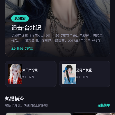
焦点推荐
追击·台北记
免费在线看《追击·台北记》：2017年宜兰奇幻电视剧，陈映蓉
作品，主演言承旭、陈意涵、郭雪芙，2017年3月20日上线在
线观看免费高清的电视剧。
8.0
分
2017
宜兰
大田密令录
迈阿密联盟
9.5
·
42万
8.5
·
41万
热播横滑
横版卡片流，快速浏览口碑好剧
完整榜单