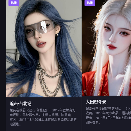
热播
热播
大田密令录
追击·台北记
偏爱韩国传记题材的观众，《大
免费在线看《追击·台北记》：2017年宜兰奇幻
收藏。2016年大邱出品，超清
电视剧，陈映蓉作品，主演言承旭、陈意涵、郭
费看，2016年1月8日起在线
雪芙，2017年3月20日上线在线观看免费高清的
剧免费看。
电视剧。