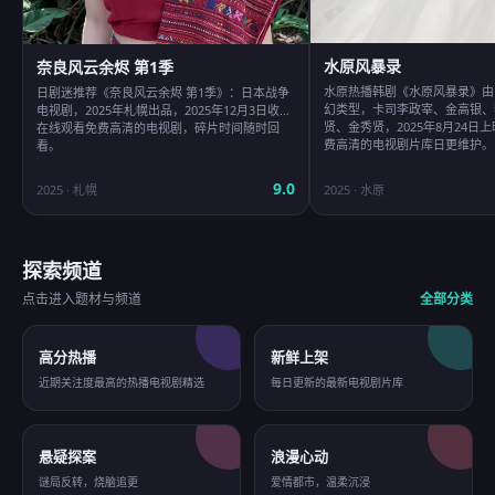
水原风暴录
奈良风云余烬 第1季
水原热播韩剧《水原风暴录》由
日剧迷推荐《奈良风云余烬 第1季》：日本战争
幻类型，卡司李政宰、金高银、
电视剧，2025年札幌出品，2025年12月3日收录
贤、金秀贤，2025年8月24日
在线观看免费高清的电视剧，碎片时间随时回
费高清的电视剧片库日更维护。
看。
9.0
2025
·
札幌
2025
·
水原
探索频道
点击进入题材与频道
全部分类
高分热播
新鲜上架
近期关注度最高的热播电视剧精选
每日更新的最新电视剧片库
悬疑探案
浪漫心动
谜局反转，烧脑追更
爱情都市，温柔沉浸